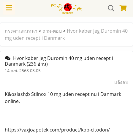
กระดานสนทนา
>
ถาม-ตอบ
>
Hvor køber jeg Duromin 40
mg uden recept i Danmark
Hvor køber jeg Duromin 40 mg uden recept i
Danmark
(236 อ่าน)
14 ก.พ. 2568 03:05
แจ้งลบ
K&oslash;b Stilnox 10 mg uden recept nu i Danmark
online.
https://vaxjoapotek.com/product/kop-citodon/