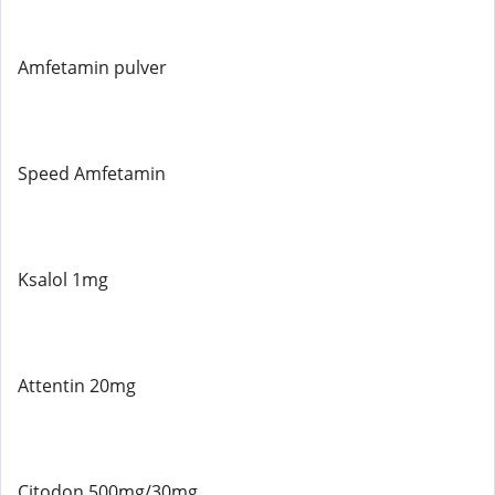
Amfetamin pulver
Speed ​​Amfetamin
Ksalol 1mg
Attentin 20mg
Citodon 500mg/30mg