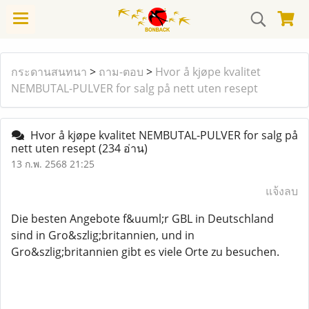
กระดานสนทนา
>
ถาม-ตอบ
>
Hvor å kjøpe kvalitet
NEMBUTAL-PULVER for salg på nett uten resept
Hvor å kjøpe kvalitet NEMBUTAL-PULVER for salg på
nett uten resept
(234 อ่าน)
13 ก.พ. 2568 21:25
แจ้งลบ
Die besten Angebote f&uuml;r GBL in Deutschland
sind in Gro&szlig;britannien, und in
Gro&szlig;britannien gibt es viele Orte zu besuchen.