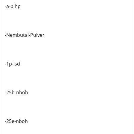
-a-pihp
-Nembutal-Pulver
-1p-lsd
-25b-nboh
-25e-nboh