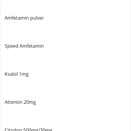
Amfetamin pulver
Speed ​​Amfetamin
Ksalol 1mg
Attentin 20mg
Citodon 500mg/30mg