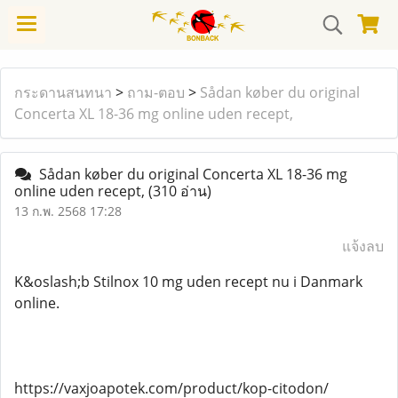
กระดานสนทนา
>
ถาม-ตอบ
>
Sådan køber du original
Concerta XL 18-36 mg online uden recept,
Sådan køber du original Concerta XL 18-36 mg
online uden recept,
(310 อ่าน)
13 ก.พ. 2568 17:28
แจ้งลบ
K&oslash;b Stilnox 10 mg uden recept nu i Danmark
online.
https://vaxjoapotek.com/product/kop-citodon/