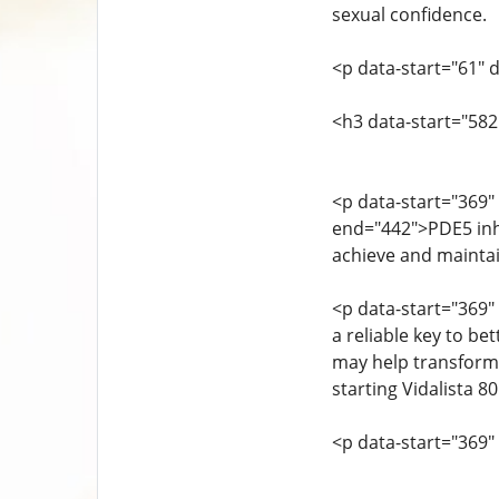
sexual confidence.
<p data-start="61" 
<h3 data-start="582
<p data-start="369" 
end="442">PDE5 inhi
achieve and maintai
<p data-start="369"
a reliable key to be
may help transform 
starting Vidalista 8
<p data-start="369"