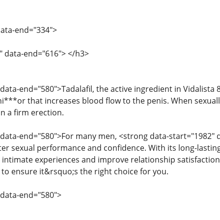
data-end="334">
" data-end="616"> </h3>
data-end="580">Tadalafil, the active ingredient in Vidalista 8
***or that increases blood flow to the penis. When sexually
n a firm erection.
 data-end="580">For many men, <strong data-start="1982" d
tter sexual performance and confidence. With its long-lastin
intimate experiences and improve relationship satisfaction
0 to ensure it&rsquo;s the right choice for you.
 data-end="580">