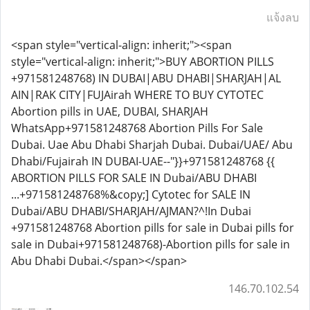
แจ้งลบ
<span style="vertical-align: inherit;"><span
style="vertical-align: inherit;">BUY ABORTION PILLS
+971581248768) IN DUBAI|ABU DHABI|SHARJAH|AL
AIN|RAK CITY|FUJAirah WHERE TO BUY CYTOTEC
Abortion pills in UAE, DUBAI, SHARJAH
WhatsApp+971581248768 Abortion Pills For Sale
Dubai. Uae Abu Dhabi Sharjah Dubai. Dubai/UAE/ Abu
Dhabi/Fujairah IN DUBAI-UAE--"}}+971581248768 {{
ABORTION PILLS FOR SALE IN Dubai/ABU DHABI
...+971581248768%&copy;] Cytotec for SALE IN
Dubai/ABU DHABI/SHARJAH/AJMAN?^!In Dubai
+971581248768 Abortion pills for sale in Dubai pills for
sale in Dubai+971581248768)-Abortion pills for sale in
Abu Dhabi Dubai.</span></span>
146.70.102.54