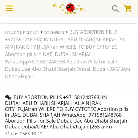
กระดานสนทนา
>
ถาม-ตอบ
>
BUY ABORTION PILLS
+971581248768) IN DUBAI|ABU DHABI|SHARJAH|AL
AIN|RAK CITY|FUJAirah WHERE TO BUY CYTOTEC
Abortion pills in UAE, DUBAI, SHARJAH
WhatsApp+971581248768 Abortion Pills For Sale
Dubai. Uae Abu Dhabi Sharjah Dubai. Dubai/UAE/ Abu
Dhabi/Fujair
BUY ABORTION PILLS +971581248768) IN
DUBAI|ABU DHABI|SHARJAH|AL AIN|RAK
CITY|FUJAirah WHERE TO BUY CYTOTEC Abortion pills
in UAE, DUBAI, SHARJAH WhatsApp+971581248768
Abortion Pills For Sale Dubai. Uae Abu Dhabi Sharjah
Dubai. Dubai/UAE/ Abu Dhabi/Fujair
(265 อ่าน)
11 ก.พ. 2568 18:27