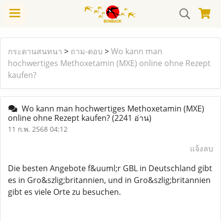
กระดานสนทนา
>
ถาม-ตอบ
>
Wo kann man
hochwertiges Methoxetamin (MXE) online ohne Rezept
kaufen?
Wo kann man hochwertiges Methoxetamin (MXE)
online ohne Rezept kaufen?
(2241 อ่าน)
11 ก.พ. 2568 04:12
แจ้งลบ
Die besten Angebote f&uuml;r GBL in Deutschland gibt
es in Gro&szlig;britannien, und in Gro&szlig;britannien
gibt es viele Orte zu besuchen.