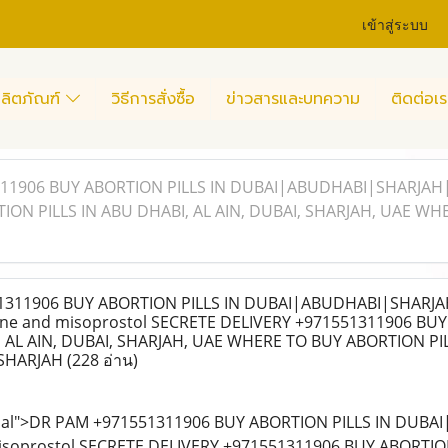
เข้าสู่ระบบ
ลิตภัณฑ์
วิธีการสั่งซื้อ
ข่าวสารและบทความ
ติดต่อเร
11906 BUY ABORTION PILLS IN DUBAI|ABUDHABI|SHARJAH| 
ON PILLS IN ABU DHABI, AL AIN, DUBAI, SHARJAH, UAE WH
311906 BUY ABORTION PILLS IN DUBAI|ABUDHABI|SHARJA
one and misoprostol SECRETE DELIVERY +971551311906 BU
, AL AIN, DUBAI, SHARJAH, UAE WHERE TO BUY ABORTION PIL
SHARJAH
(228 อ่าน)
al">DR PAM +971551311906 BUY ABORTION PILLS IN DUBA
isoprostol SECRETE DELIVERY +971551311906 BUY ABORTION 