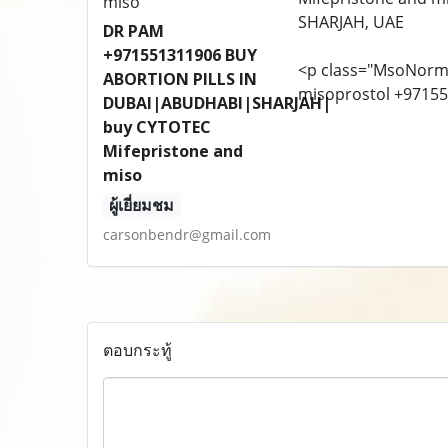
SHARJAH, UAE
DR PAM
+971551311906 BUY
<p class="MsoNorm
ABORTION PILLS IN
misoprostol +9715
DUBAI|ABUDHABI|SHARJAH|
buy CYTOTEC
Mifepristone and
miso
ผู้เยี่ยมชม
carsonbendr@gmail.com
ตอบกระทู้