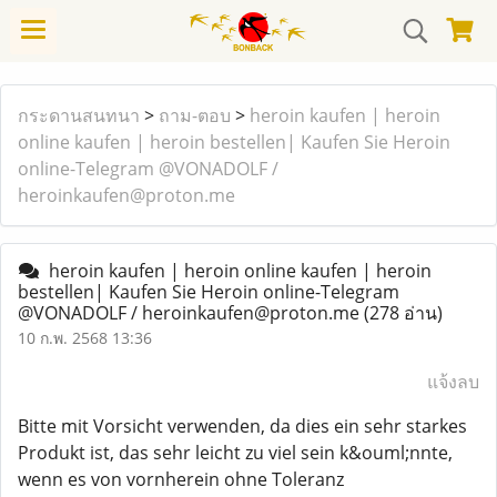
กระดานสนทนา
>
ถาม-ตอบ
>
heroin kaufen | heroin
online kaufen | heroin bestellen| Kaufen Sie Heroin
online-Telegram @VONADOLF /
heroinkaufen@proton.me
heroin kaufen | heroin online kaufen | heroin
bestellen| Kaufen Sie Heroin online-Telegram
@VONADOLF / heroinkaufen@proton.me
(278 อ่าน)
10 ก.พ. 2568 13:36
แจ้งลบ
Bitte mit Vorsicht verwenden, da dies ein sehr starkes
Produkt ist, das sehr leicht zu viel sein k&ouml;nnte,
wenn es von vornherein ohne Toleranz