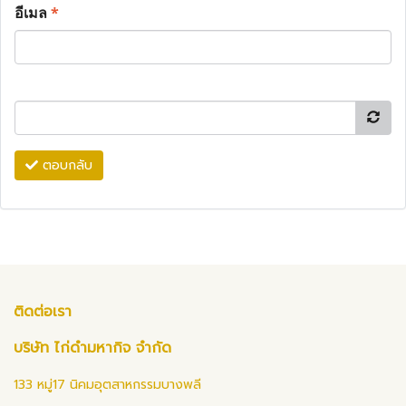
อีเมล
*
ตอบกลับ
ติดต่อเรา
บริษัท ไก่ดำมหากิจ จำกัด
133 หมู่17 นิคมอุตสาหกรรมบางพลี