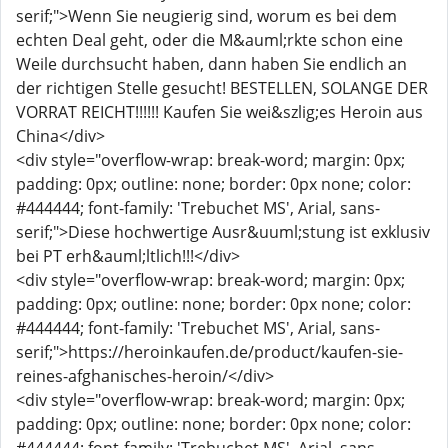
serif;">Wenn Sie neugierig sind, worum es bei dem
echten Deal geht, oder die M&auml;rkte schon eine
Weile durchsucht haben, dann haben Sie endlich an
der richtigen Stelle gesucht! BESTELLEN, SOLANGE DER
VORRAT REICHT!!!!!! Kaufen Sie wei&szlig;es Heroin aus
China</div>
<div style="overflow-wrap: break-word; margin: 0px;
padding: 0px; outline: none; border: 0px none; color:
#444444; font-family: 'Trebuchet MS', Arial, sans-
serif;">Diese hochwertige Ausr&uuml;stung ist exklusiv
bei PT erh&auml;ltlich!!!</div>
<div style="overflow-wrap: break-word; margin: 0px;
padding: 0px; outline: none; border: 0px none; color:
#444444; font-family: 'Trebuchet MS', Arial, sans-
serif;">https://heroinkaufen.de/product/kaufen-sie-
reines-afghanisches-heroin/</div>
<div style="overflow-wrap: break-word; margin: 0px;
padding: 0px; outline: none; border: 0px none; color: