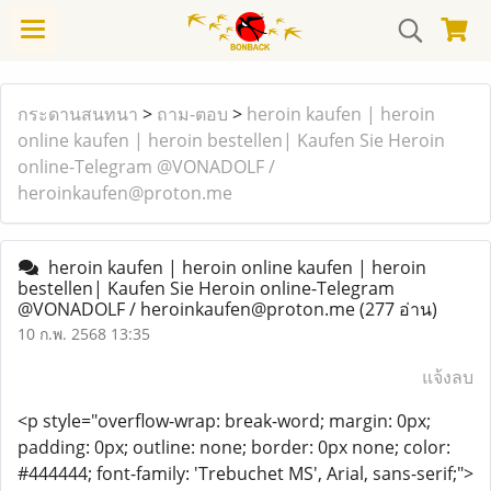
กระดานสนทนา
>
ถาม-ตอบ
>
heroin kaufen | heroin
online kaufen | heroin bestellen| Kaufen Sie Heroin
online-Telegram @VONADOLF /
heroinkaufen@proton.me
heroin kaufen | heroin online kaufen | heroin
bestellen| Kaufen Sie Heroin online-Telegram
@VONADOLF / heroinkaufen@proton.me
(277 อ่าน)
10 ก.พ. 2568 13:35
แจ้งลบ
<p style="overflow-wrap: break-word; margin: 0px;
padding: 0px; outline: none; border: 0px none; color:
#444444; font-family: 'Trebuchet MS', Arial, sans-serif;">​