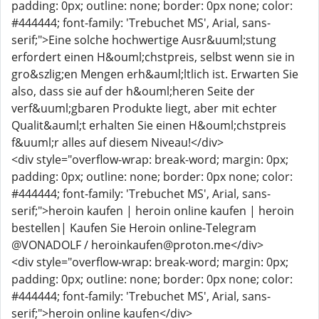
padding: 0px; outline: none; border: 0px none; color:
#444444; font-family: 'Trebuchet MS', Arial, sans-
serif;">Eine solche hochwertige Ausr&uuml;stung
erfordert einen H&ouml;chstpreis, selbst wenn sie in
gro&szlig;en Mengen erh&auml;ltlich ist. Erwarten Sie
also, dass sie auf der h&ouml;heren Seite der
verf&uuml;gbaren Produkte liegt, aber mit echter
Qualit&auml;t erhalten Sie einen H&ouml;chstpreis
f&uuml;r alles auf diesem Niveau!</div>
<div style="overflow-wrap: break-word; margin: 0px;
padding: 0px; outline: none; border: 0px none; color:
#444444; font-family: 'Trebuchet MS', Arial, sans-
serif;">heroin kaufen | heroin online kaufen | heroin
bestellen| Kaufen Sie Heroin online-Telegram
@VONADOLF / heroinkaufen@proton.me</div>
<div style="overflow-wrap: break-word; margin: 0px;
padding: 0px; outline: none; border: 0px none; color:
#444444; font-family: 'Trebuchet MS', Arial, sans-
serif;">heroin online kaufen</div>