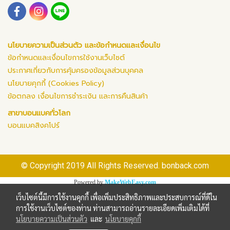
นโยบายความเป็นส่วนตัว และข้อกำหนดและเงื่อนไข
ข้อกำหนดและเงื่อนไขการใช้งานเว็บไซต์
ประกาศเกี่ยวกับการคุ้มครองข้อมูลส่วนบุคคล
นโยบายคุกกี้ (Cookies Policy)
ข้อตกลง เงื่อนไขการชำระเงิน และการคืนสินค้า
สาขาบอนแบคทั่วโลก
บอนแบคสิงคโปร์
© Copyright 2019 All Rights Reserved. bonback.com
Powered by
MakeWebEasy.com
เว็บไซต์นี้มีการใช้งานคุกกี้ เพื่อเพิ่มประสิทธิภาพและประสบการณ์ที่ดีใน
การใช้งานเว็บไซต์ของท่าน ท่านสามารถอ่านรายละเอียดเพิ่มเติมได้ที่
นโยบายความเป็นส่วนตัว
และ
นโยบายคุกกี้