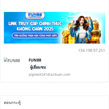
154.198.97.251
FUN88
ผู้เยี่ยมชม
pigewol241@azduan.com
ตอบกระทู้