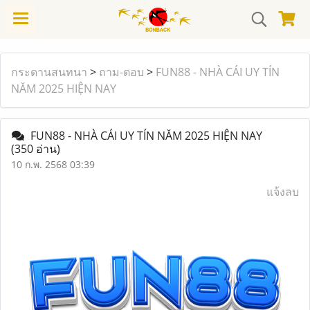
กระดานสนทนา
>
ถาม-ตอบ
>
FUN88 - NHÀ CÁI UY TÍN
NĂM 2025 HIỆN NAY
FUN88 - NHÀ CÁI UY TÍN NĂM 2025 HIỆN NAY
(350 อ่าน)
10 ก.พ. 2568 03:39
แจ้งลบ