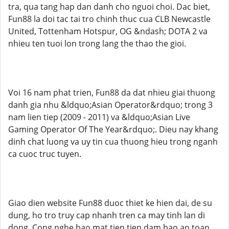
tra, qua tang hap dan danh cho nguoi choi. Dac biet,
Fun88 la doi tac tai tro chinh thuc cua CLB Newcastle
United, Tottenham Hotspur, OG &ndash; DOTA 2 va
nhieu ten tuoi lon trong lang the thao the gioi.
Voi 16 nam phat trien, Fun88 da dat nhieu giai thuong
danh gia nhu &ldquo;Asian Operator&rdquo; trong 3
nam lien tiep (2009 - 2011) va &ldquo;Asian Live
Gaming Operator Of The Year&rdquo;. Dieu nay khang
dinh chat luong va uy tin cua thuong hieu trong nganh
ca cuoc truc tuyen.
Giao dien website Fun88 duoc thiet ke hien dai, de su
dung, ho tro truy cap nhanh tren ca may tinh lan di
dong. Cong nghe bao mat tien tien dam bao an toan