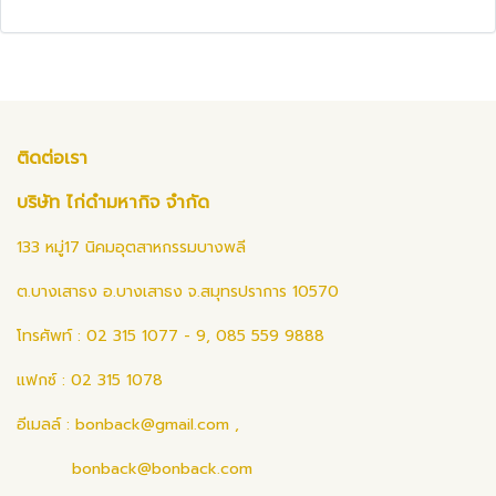
ติดต่อเรา
บริษัท ไก่ดำมหากิจ จำกัด
133 หมู่17 นิคมอุตสาหกรรมบางพลี
ต.บางเสาธง อ.บางเสาธง จ.สมุทรปราการ 10570
โทรศัพท์ : 02 315 1077 - 9, 085 559 9888
แฟกซ์ : 02 315 1078
อีเมลล์ :
bonback@gmail.com
,
bonback@bonback.com