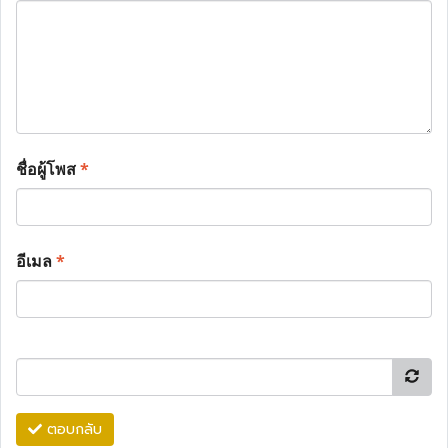
ชื่อผู้โพส
*
อีเมล
*
ตอบกลับ