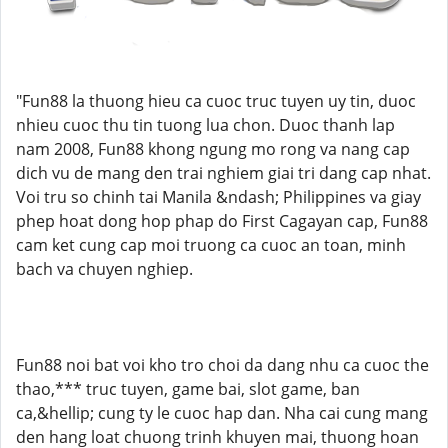
"Fun88 la thuong hieu ca cuoc truc tuyen uy tin, duoc
nhieu cuoc thu tin tuong lua chon. Duoc thanh lap
nam 2008, Fun88 khong ngung mo rong va nang cap
dich vu de mang den trai nghiem giai tri dang cap nhat.
Voi tru so chinh tai Manila &ndash; Philippines va giay
phep hoat dong hop phap do First Cagayan cap, Fun88
cam ket cung cap moi truong ca cuoc an toan, minh
bach va chuyen nghiep.
Fun88 noi bat voi kho tro choi da dang nhu ca cuoc the
thao,*** truc tuyen, game bai, slot game, ban
ca,&hellip; cung ty le cuoc hap dan. Nha cai cung mang
den hang loat chuong trinh khuyen mai, thuong hoan