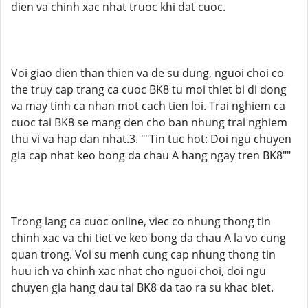
dien va chinh xac nhat truoc khi dat cuoc.
Voi giao dien than thien va de su dung, nguoi choi co
the truy cap trang ca cuoc BK8 tu moi thiet bi di dong
va may tinh ca nhan mot cach tien loi. Trai nghiem ca
cuoc tai BK8 se mang den cho ban nhung trai nghiem
thu vi va hap dan nhat.3. ""Tin tuc hot: Doi ngu chuyen
gia cap nhat keo bong da chau A hang ngay tren BK8""
Trong lang ca cuoc online, viec co nhung thong tin
chinh xac va chi tiet ve keo bong da chau A la vo cung
quan trong. Voi su menh cung cap nhung thong tin
huu ich va chinh xac nhat cho nguoi choi, doi ngu
chuyen gia hang dau tai BK8 da tao ra su khac biet.