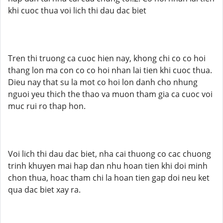
khi cuoc thua voi lich thi dau dac biet
Tren thi truong ca cuoc hien nay, khong chi co co hoi
thang lon ma con co co hoi nhan lai tien khi cuoc thua.
Dieu nay that su la mot co hoi lon danh cho nhung
nguoi yeu thich the thao va muon tham gia ca cuoc voi
muc rui ro thap hon.
Voi lich thi dau dac biet, nha cai thuong co cac chuong
trinh khuyen mai hap dan nhu hoan tien khi doi minh
chon thua, hoac tham chi la hoan tien gap doi neu ket
qua dac biet xay ra.