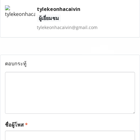
tylekeonhacaivin
ผู้เยี่ยมชม
tylekeonhacaivin@gmail.com
ตอบกระทู้
ชื่อผู้โพส
*