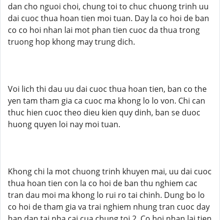
dan cho nguoi choi, chung toi to chuc chuong trinh uu
dai cuoc thua hoan tien moi tuan. Day la co hoi de ban
co co hoi nhan lai mot phan tien cuoc da thua trong
truong hop khong may trung dich.
Voi lich thi dau uu dai cuoc thua hoan tien, ban co the
yen tam tham gia ca cuoc ma khong lo lo von. Chi can
thuc hien cuoc theo dieu kien quy dinh, ban se duoc
huong quyen loi nay moi tuan.
Khong chi la mot chuong trinh khuyen mai, uu dai cuoc
thua hoan tien con la co hoi de ban thu nghiem cac
tran dau moi ma khong lo rui ro tai chinh. Dung bo lo
co hoi de tham gia va trai nghiem nhung tran cuoc day
hap dan tai nha cai cua chung toi.2. Co hoi nhan lai tien