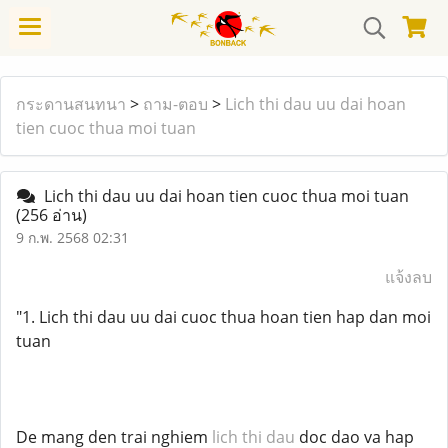
กระดานสนทนา
>
ถาม-ตอบ
>
Lich thi dau uu dai hoan
tien cuoc thua moi tuan
Lich thi dau uu dai hoan tien cuoc thua moi tuan
(256 อ่าน)
9 ก.พ. 2568 02:31
แจ้งลบ
"1. Lich thi dau uu dai cuoc thua hoan tien hap dan moi
tuan
De mang den trai nghiem
lich thi dau
doc dao va hap