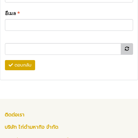
อีเมล
*
ตอบกลับ
ติดต่อเรา
บริษัท ไก่ดำมหากิจ จำกัด