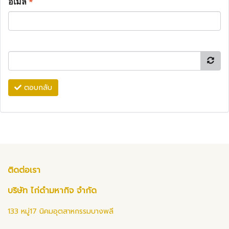
อีเมล
*
ตอบกลับ
ติดต่อเรา
บริษัท ไก่ดำมหากิจ จำกัด
133 หมู่17 นิคมอุตสาหกรรมบางพลี