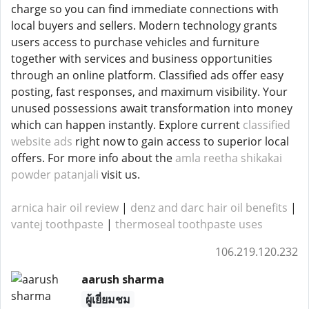
charge so you can find immediate connections with
local buyers and sellers. Modern technology grants
users access to purchase vehicles and furniture
together with services and business opportunities
through an online platform. Classified ads offer easy
posting, fast responses, and maximum visibility. Your
unused possessions await transformation into money
which can happen instantly. Explore current
classified
website ads
right now to gain access to superior local
offers. For more info about the
amla reetha shikakai
powder patanjali
visit us.
arnica hair oil review
|
denz and darc hair oil benefits
|
vantej toothpaste
|
thermoseal toothpaste uses
106.219.120.232
aarush sharma
ผู้เยี่ยมชม