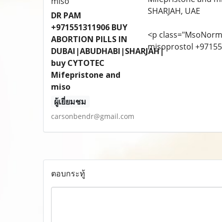
SHARJAH, UAE
DR PAM
+971551311906 BUY
<p class="MsoNorm
ABORTION PILLS IN
misoprostol +9715
DUBAI|ABUDHABI|SHARJAH|
buy CYTOTEC
Mifepristone and
miso
ผู้เยี่ยมชม
carsonbendr@gmail.com
ตอบกระทู้