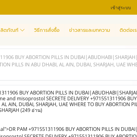
เข้าสู่ระบบ
ลิตภัณฑ์
วิธีการสั่งซื้อ
ข่าวสารและบทความ
ติดต่อเร
11906 BUY ABORTION PILLS IN DUBAI|ABUDHABI|SHARJAH| 
ON PILLS IN ABU DHABI, AL AIN, DUBAI, SHARJAH, UAE WH
311906 BUY ABORTION PILLS IN DUBAI|ABUDHABI|SHARJA
one and misoprostol SECRETE DELIVERY +971551311906 BU
, AL AIN, DUBAI, SHARJAH, UAE WHERE TO BUY ABORTION PIL
SHARJAH
(249 อ่าน)
al">DR PAM +971551311906 BUY ABORTION PILLS IN DUBA
isoprostol SECRETE DELIVERY +971551311906 BUY ABORTION 