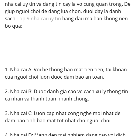
nha cai uy tin va dang tin cay la vo cung quan trong. De
giup nguoi choi de dang lua chon, duoi day la danh
sach
Top 9 nha cai uy tin
hang dau ma ban khong nen
bo qua:
1. Nha cai A: Voi he thong bao mat tien tien, tai khoan
cua nguoi choi luon duoc dam bao an toan.
2. Nha cai B: Duoc danh gia cao ve cach xu ly thong tin
ca nhan va thanh toan nhanh chong.
3. Nha cai C: Luon cap nhat cong nghe moi nhat de
dam bao tinh bao mat tot nhat cho nguoi choi.
4. Nha cai D: Mang den trai nghiem dang cap voi dich