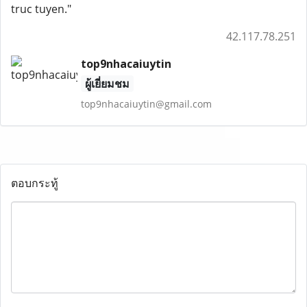
truc tuyen."
42.117.78.251
top9nhacaiuytin
ผู้เยี่ยมชม
top9nhacaiuytin@gmail.com
ตอบกระทู้