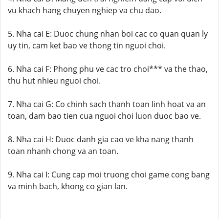
vu khach hang chuyen nghiep va chu dao.
5. Nha cai E: Duoc chung nhan boi cac co quan quan ly
uy tin, cam ket bao ve thong tin nguoi choi.
6. Nha cai F: Phong phu ve cac tro choi*** va the thao,
thu hut nhieu nguoi choi.
7. Nha cai G: Co chinh sach thanh toan linh hoat va an
toan, dam bao tien cua nguoi choi luon duoc bao ve.
8. Nha cai H: Duoc danh gia cao ve kha nang thanh
toan nhanh chong va an toan.
9. Nha cai I: Cung cap moi truong choi game cong bang
va minh bach, khong co gian lan.