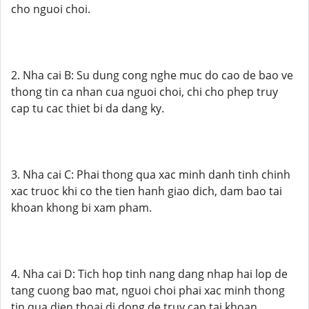
cho nguoi choi.
2. Nha cai B: Su dung cong nghe muc do cao de bao ve
thong tin ca nhan cua nguoi choi, chi cho phep truy
cap tu cac thiet bi da dang ky.
3. Nha cai C: Phai thong qua xac minh danh tinh chinh
xac truoc khi co the tien hanh giao dich, dam bao tai
khoan khong bi xam pham.
4. Nha cai D: Tich hop tinh nang dang nhap hai lop de
tang cuong bao mat, nguoi choi phai xac minh thong
tin qua dien thoai di dong de truy cap tai khoan.