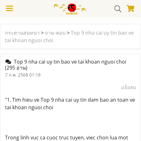
กระดานสนทนา
>
ถาม-ตอบ
>
Top 9 nha cai uy tin bao ve
tai khoan nguoi choi
Top 9 nha cai uy tin bao ve tai khoan nguoi choi
(295 อ่าน)
7 ก.พ. 2568 01:18
แจ้งลบ
"1. Tim hieu ve Top 9 nha cai uy tin dam bao an toan ve
tai khoan nguoi choi
Trong linh vuc ca cuoc truc tuyen, viec chon lua mot