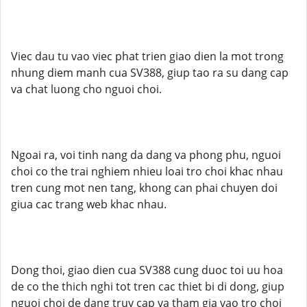
Viec dau tu vao viec phat trien giao dien la mot trong
nhung diem manh cua SV388, giup tao ra su dang cap
va chat luong cho nguoi choi.
Ngoai ra, voi tinh nang da dang va phong phu, nguoi
choi co the trai nghiem nhieu loai tro choi khac nhau
tren cung mot nen tang, khong can phai chuyen doi
giua cac trang web khac nhau.
Dong thoi, giao dien cua SV388 cung duoc toi uu hoa
de co the thich nghi tot tren cac thiet bi di dong, giup
nguoi choi de dang truy cap va tham gia vao tro choi