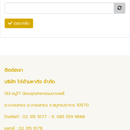
ตอบกลับ
ติดต่อเรา
บริษัท ไก่ดำมหากิจ จำกัด
133 หมู่17 นิคมอุตสาหกรรมบางพลี
ต.บางเสาธง อ.บางเสาธง จ.สมุทรปราการ 10570
โทรศัพท์ : 02 315 1077 - 9, 085 559 9888
แฟกซ์ : 02 315 1078