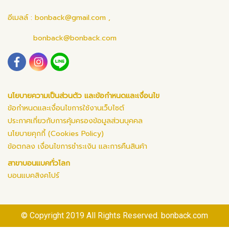
อีเมลล์ :
bonback@gmail.com
,
bonback@bonback.com
นโยบายความเป็นส่วนตัว และข้อกำหนดและเงื่อนไข
ข้อกำหนดและเงื่อนไขการใช้งานเว็บไซต์
ประกาศเกี่ยวกับการคุ้มครองข้อมูลส่วนบุคคล
นโยบายคุกกี้ (Cookies Policy)
ข้อตกลง เงื่อนไขการชำระเงิน และการคืนสินค้า
สาขาบอนแบคทั่วโลก
บอนแบคสิงคโปร์
© Copyright 2019 All Rights Reserved. bonback.com