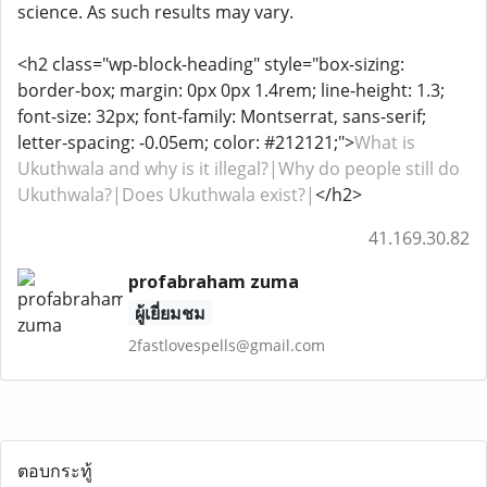
science. As such results may vary.
<h2 class="wp-block-heading" style="box-sizing:
border-box; margin: 0px 0px 1.4rem; line-height: 1.3;
font-size: 32px; font-family: Montserrat, sans-serif;
letter-spacing: -0.05em; color: #212121;">
What is
Ukuthwala and why is it illegal?|Why do people still do
Ukuthwala?|Does Ukuthwala exist?|
</h2>
41.169.30.82
profabraham zuma
ผู้เยี่ยมชม
2fastlovespells@gmail.com
ตอบกระทู้