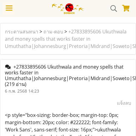
กระดานสนทนา
>
ถาม-ตอบ
>
+27833895606 Ukuthwala
and money spells that works faster in
Umuthatha|Johannesburg|Pretoria|Midrand|Soweto|
+27833895606 Ukuthwala and money spells that
works faster in
Umuthatha|Johannesburg|Pretoria|Midrand|Soweto|
(219 อ่าน)
6 ก.พ. 2568 14:23
แจ้งลบ
<p style="box-sizing: border-box; margin-top: 0px;
margin-bottom: 20px; color: #222222; font-family:
'Work Sans', sans-serif; font-size: 16px;">ukuthwala