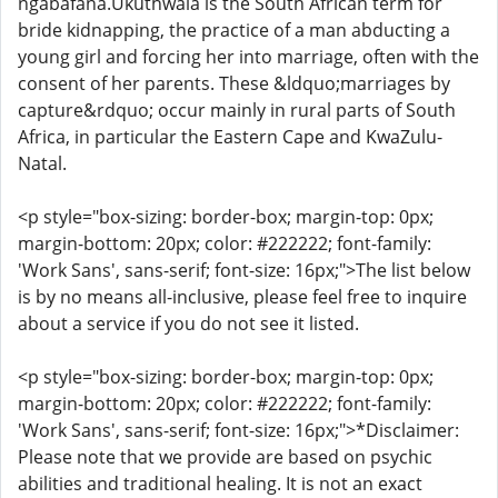
ngabafana.Ukuthwala is the South African term for
bride kidnapping, the practice of a man abducting a
young girl and forcing her into marriage, often with the
consent of her parents. These &ldquo;marriages by
capture&rdquo; occur mainly in rural parts of South
Africa, in particular the Eastern Cape and KwaZulu-
Natal.
<p style="box-sizing: border-box; margin-top: 0px;
margin-bottom: 20px; color: #222222; font-family:
'Work Sans', sans-serif; font-size: 16px;">The list below
is by no means all-inclusive, please feel free to inquire
about a service if you do not see it listed.
<p style="box-sizing: border-box; margin-top: 0px;
margin-bottom: 20px; color: #222222; font-family:
'Work Sans', sans-serif; font-size: 16px;">*Disclaimer:
Please note that we provide are based on psychic
abilities and traditional healing. It is not an exact