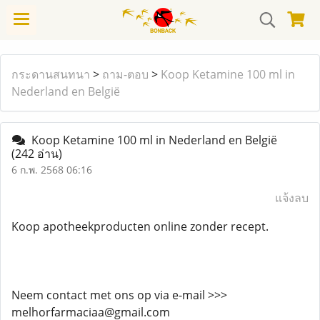
กระดานสนทนา
>
ถาม-ตอบ
>
Koop Ketamine 100 ml in
Nederland en België
Koop Ketamine 100 ml in Nederland en België
(242 อ่าน)
6 ก.พ. 2568 06:16
แจ้งลบ
Koop apotheekproducten online zonder recept.
Neem contact met ons op via e-mail >>>
melhorfarmaciaa@gmail.com