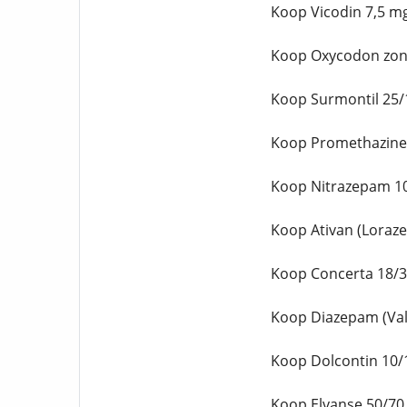
Koop Vicodin 7,5 m
Koop Oxycodon zond
Koop Surmontil 25/
Koop Promethazine 
Koop Nitrazepam 10
Koop Ativan (Loraz
Koop Concerta 18/3
Koop Diazepam (Vali
Koop Dolcontin 10/
Koop Elvanse 50/70