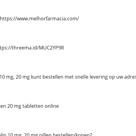
 https://www.melhorfarmacia.com/
ttps://threema.id/MUC2YP9R
n 10 mg, 20 mg kunt bestellen met snelle levering op uw adre
 en 20 mg tabletten online
talin 10 mg, 20 mg pillen bestellen/kopen?