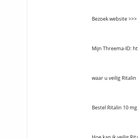
Bezoek website >>>
Mijn Threema-ID: h
waar u veilig Ritali
Bestel Ritalin 10 mg
Hoe kan ik veilig Ri