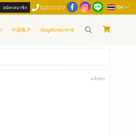
TH
สมัครสมาชิก
023151077
า
中国客户
ข้อมูลโภชนาการ
แจ้งลบ