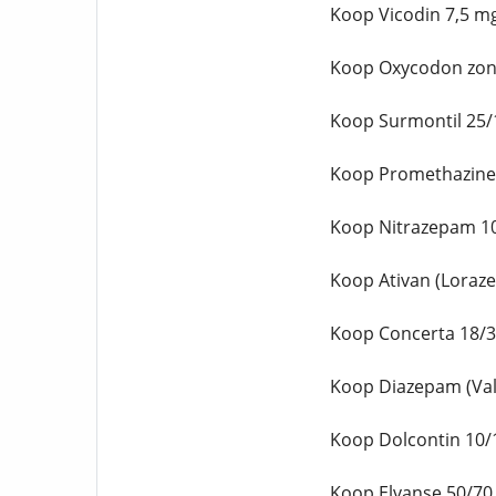
Koop Vicodin 7,5 m
Koop Oxycodon zond
Koop Surmontil 25/
Koop Promethazine 
Koop Nitrazepam 10
Koop Ativan (Loraz
Koop Concerta 18/3
Koop Diazepam (Vali
Koop Dolcontin 10/
Koop Elvanse 50/70