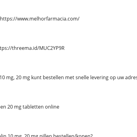
 https://www.melhorfarmacia.com/
ttps://threema.id/MUC2YP9R
n 10 mg, 20 mg kunt bestellen met snelle levering op uw adre
 en 20 mg tabletten online
talin 10 mg, 20 mg pillen bestellen/kopen?