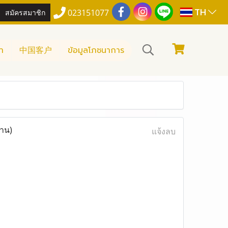
TH
สมัครสมาชิก
023151077
า
中国客户
ข้อมูลโภชนาการ
่าน)
แจ้งลบ