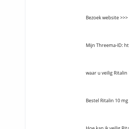
Bezoek website >>>
Mijn Threema-ID: h
waar u veilig Ritali
Bestel Ritalin 10 mg
Hoe kan ik veilig Ri