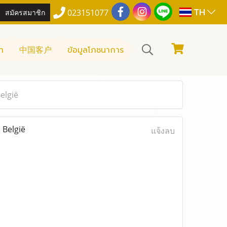
TH
สมัครสมาชิก
023151077
า
中国客户
ข้อมูลโภชนาการ
elgië
 België
แจ้งลบ