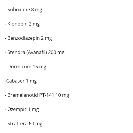
- Suboxone 8 mg
- Klonopin 2 mg
- Benzodiazepin 2 mg
- Stendra (Avanafil) 200 mg
- Dormicum 15 mg
-Cabaser 1 mg
- Bremelanotid PT-141 10 mg
- Ozempic 1 mg
- Strattera 60 mg