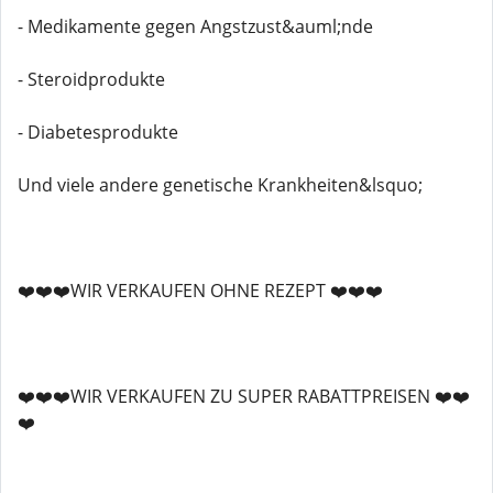
- Medikamente gegen Angstzust&auml;nde
- Steroidprodukte
- Diabetesprodukte
Und viele andere genetische Krankheiten&lsquo;
❤️❤️❤️WIR VERKAUFEN OHNE REZEPT ❤️❤️❤️
❤️❤️❤️WIR VERKAUFEN ZU SUPER RABATTPREISEN ❤️❤️
❤️