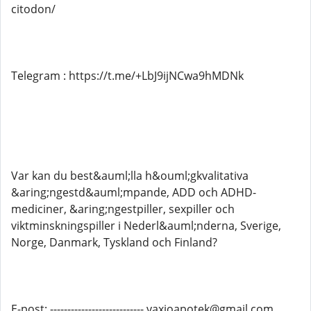
citodon/
Telegram : https://t.me/+LbJ9ijNCwa9hMDNk
Var kan du best&auml;lla h&ouml;gkvalitativa
&aring;ngestd&auml;mpande, ADD och ADHD-
mediciner, &aring;ngestpiller, sexpiller och
viktminskningspiller i Nederl&auml;nderna, Sverige,
Norge, Danmark, Tyskland och Finland?
E-post: --------------------------- vaxjoapotek@gmail.com