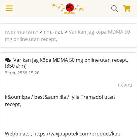
กระดานสนทนา
>
ถาม-ตอบ
>
Var kan jag köpa MDMA 50
mg online utan recept,
Var kan jag köpa MDMA 50 mg online utan recept,
(350 อ่าน)
3 ก.พ. 2568 15:20
แจ้งลบ
k&ouml;pa / best&auml;lla / fylla Tramadol utan
recept,
Webbplats ; https://vaxjoapotek.com/product/kop-