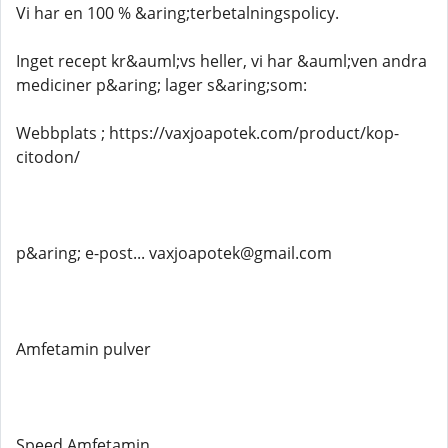
Vi har en 100 % &aring;terbetalningspolicy.
Inget recept kr&auml;vs heller, vi har &auml;ven andra
mediciner p&aring; lager s&aring;som:
Webbplats ; https://vaxjoapotek.com/product/kop-
citodon/
p&aring; e-post... vaxjoapotek@gmail.com
Amfetamin pulver
Speed ​​Amfetamin