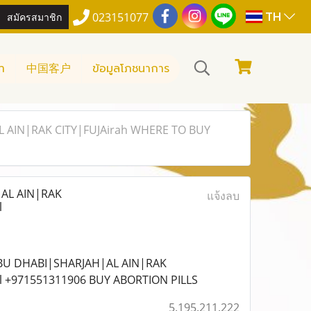
TH
สมัครสมาชิก
023151077
า
中国客户
ข้อมูลโภชนาการ
 AIN|RAK CITY|FUJAirah WHERE TO BUY
AL AIN|RAK
แจ้งลบ
l
ABU DHABI|SHARJAH|AL AIN|RAK
ol +971551311906 BUY ABORTION PILLS
5.195.211.222