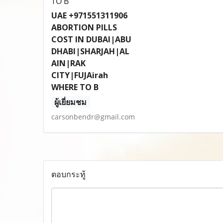
UAE +971551311906
ABORTION PILLS
COST IN DUBAI|ABU
DHABI|SHARJAH|AL
AIN|RAK
CITY|FUJAirah
WHERE TO B
ผู้เยี่ยมชม
carsonbendr@gmail.com
ตอบกระทู้