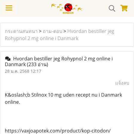
กระดานสนทนา
>
ถาม-ตอบ
>
Hvordan bestiller jeg
Rohypnol 2 mg online i Danmark
Hvordan bestiller jeg Rohypnol 2 mg online i
Danmark
(233 อ่าน)
28 ม.ค. 2568 12:17
แจ้งลบ
K&oslash;b Stilnox 10 mg uden recept nu i Danmark
online.
https://vaxjoapotek.com/product/kop-citodon/