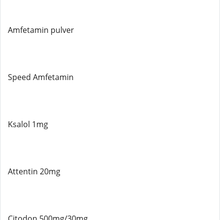
Amfetamin pulver
Speed ​​Amfetamin
Ksalol 1mg
Attentin 20mg
Citodon 500mg/30mg