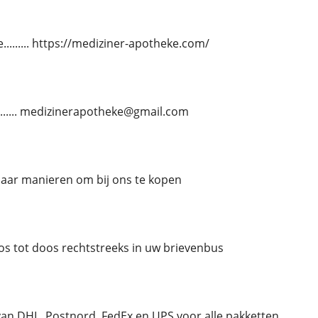
........ https://mediziner-apotheke.com/
......... medizinerapotheke@gmail.com
paar manieren om bij ons te kopen
oos tot doos rechtstreeks in uw brievenbus
an DHL, Postnord, FedEx en UPS voor alle pakketten