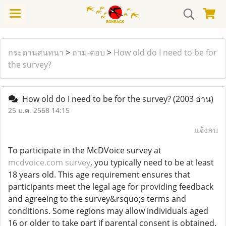
กระดานสนทนา
>
ถาม-ตอบ
>
How old do I need to be for
the survey?
How old do I need to be for the survey?
(2003 อ่าน)
25 ม.ค. 2568 14:15
แจ้งลบ
To participate in the McDVoice survey at
mcdvoice.com survey
, you typically need to be at least
18 years old. This age requirement ensures that
participants meet the legal age for providing feedback
and agreeing to the survey&rsquo;s terms and
conditions. Some regions may allow individuals aged
16 or older to take part if parental consent is obtained.