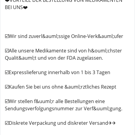
❤️VORTEILE DER BESTELLUNG VON MEDIKAMENTEN
BEI UNS❤️
☑️Wir sind zuverl&auml;ssige Online-Verk&auml;ufer
☑️Alle unsere Medikamente sind von h&ouml;chster
Qualit&auml;t und von der FDA zugelassen.
☑️Expresslieferung innerhalb von 1 bis 3 Tagen
☑️Kaufen Sie bei uns ohne &auml;rztliches Rezept
☑️Wir stellen f&uuml;r alle Bestellungen eine
Sendungsverfolgungsnummer zur Verf&uuml;gung.
☑️Diskrete Verpackung und diskreter Versand✈✈