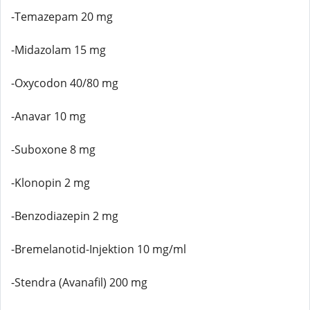
-Temazepam 20 mg
-Midazolam 15 mg
-Oxycodon 40/80 mg
-Anavar 10 mg
-Suboxone 8 mg
-Klonopin 2 mg
-Benzodiazepin 2 mg
-Bremelanotid-Injektion 10 mg/ml
-Stendra (Avanafil) 200 mg