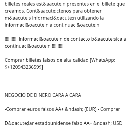
billetes reales est&aacute;n presentes en el billete que
creamos. Cont&aacute;ctenos para obtener
m&aacute;s informaci&oacute;n utilizando la
informaci&oacute;n a continuaci&oacute;n
!!!!!!!!!!! Informaci&oacute;n de contacto b&aacute;sica a
continuaci&oacute;n !!!!!!!!!!!
Comprar billetes falsos de alta calidad [WhatsApp:
$+12094323659$]
NEGOCIO DE DINERO CARA A CARA
-Comprar euros falsos AA+ &ndash; (EUR) - Comprar
D&oacute;lar estadounidense falso AA+ &ndash; USD