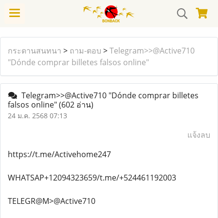
กระดานสนทนา
>
ถาม-ตอบ
>
Telegram>>@Active710
"Dónde comprar billetes falsos online"
Telegram>>@Active710 "Dónde comprar billetes
falsos online"
(602 อ่าน)
24 ม.ค. 2568 07:13
แจ้งลบ
https://t.me/Activehome247
WHATSAP+12094323659/t.me/+524461192003
TELEGR@M>@Active710