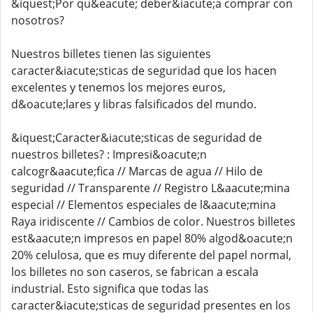
&iquest;Por qu&eacute; deber&iacute;a comprar con
nosotros?
Nuestros billetes tienen las siguientes
caracter&iacute;sticas de seguridad que los hacen
excelentes y tenemos los mejores euros,
d&oacute;lares y libras falsificados del mundo.
&iquest;Caracter&iacute;sticas de seguridad de
nuestros billetes? : Impresi&oacute;n
calcogr&aacute;fica // Marcas de agua // Hilo de
seguridad // Transparente // Registro L&aacute;mina
especial // Elementos especiales de l&aacute;mina
Raya iridiscente // Cambios de color. Nuestros billetes
est&aacute;n impresos en papel 80% algod&oacute;n
20% celulosa, que es muy diferente del papel normal,
los billetes no son caseros, se fabrican a escala
industrial. Esto significa que todas las
caracter&iacute;sticas de seguridad presentes en los