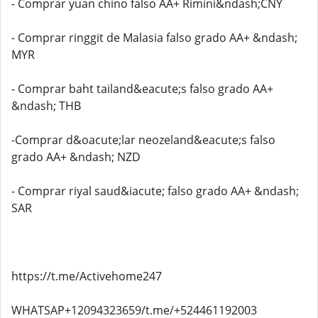
- Comprar yuan chino falso AA+ Rimini&ndash;CNY
- Comprar ringgit de Malasia falso grado AA+ &ndash;
MYR
- Comprar baht tailand&eacute;s falso grado AA+
&ndash; THB
-Comprar d&oacute;lar neozeland&eacute;s falso
grado AA+ &ndash; NZD
- Comprar riyal saud&iacute; falso grado AA+ &ndash;
SAR
https://t.me/Activehome247
WHATSAP+12094323659/t.me/+524461192003