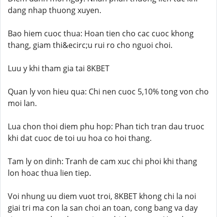
dang nhap thuong xuyen.
Bao hiem cuoc thua: Hoan tien cho cac cuoc khong
thang, giam thi&ecirc;u rui ro cho nguoi choi.
Luu y khi tham gia tai 8KBET
Quan ly von hieu qua: Chi nen cuoc 5,10% tong von cho
moi lan.
Lua chon thoi diem phu hop: Phan tich tran dau truoc
khi dat cuoc de toi uu hoa co hoi thang.
Tam ly on dinh: Tranh de cam xuc chi phoi khi thang
lon hoac thua lien tiep.
Voi nhung uu diem vuot troi, 8KBET khong chi la noi
giai tri ma con la san choi an toan, cong bang va day