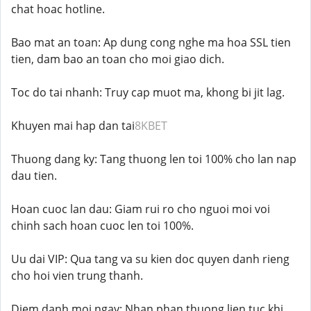
chat hoac hotline.
Bao mat an toan: Ap dung cong nghe ma hoa SSL tien
tien, dam bao an toan cho moi giao dich.
Toc do tai nhanh: Truy cap muot ma, khong bi jit lag.
Khuyen mai hap dan tai
8KBET
Thuong dang ky: Tang thuong len toi 100% cho lan nap
dau tien.
Hoan cuoc lan dau: Giam rui ro cho nguoi moi voi
chinh sach hoan cuoc len toi 100%.
Uu dai VIP: Qua tang va su kien doc quyen danh rieng
cho hoi vien trung thanh.
Diem danh moi ngay: Nhan phan thuong lien tuc khi