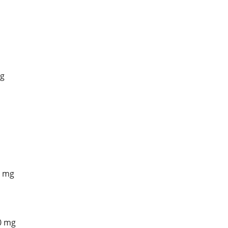
mg
5 mg
0 mg