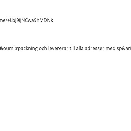
t.me/+LbJ9ijNCwa9hMDNk
 f&ouml;rpackning och levererar till alla adresser med sp&a