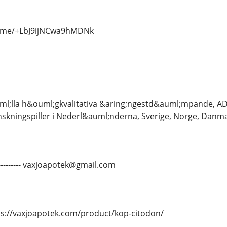
/t.me/+LbJ9ijNCwa9hMDNk
ml;lla h&ouml;gkvalitativa &aring;ngestd&auml;mpande, AD
inskningspiller i Nederl&auml;nderna, Sverige, Norge, Danma
------------- vaxjoapotek@gmail.com
tps://vaxjoapotek.com/product/kop-citodon/