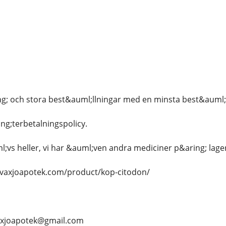
g; och stora best&auml;llningar med en minsta best&auml;l
ng;terbetalningspolicy.
l;vs heller, vi har &auml;ven andra mediciner p&aring; lag
//vaxjoapotek.com/product/kop-citodon/
vaxjoapotek@gmail.com