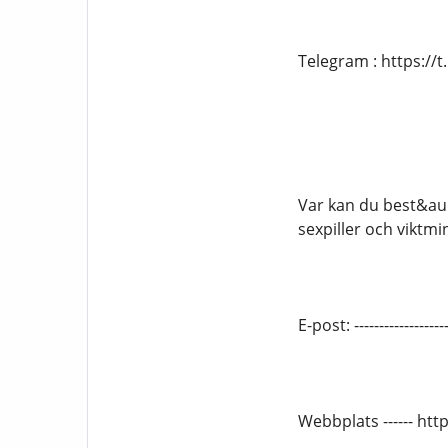
Telegram : https:/
Var kan du best&au
sexpiller och viktm
E-post: --------------
Webbplats ------ ht