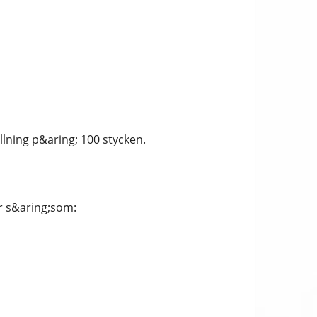
lning p&aring; 100 stycken.
er s&aring;som: