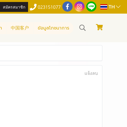
TH
สมัครสมาชิก
023151077
า
中国客户
ข้อมูลโภชนาการ
แจ้งลบ