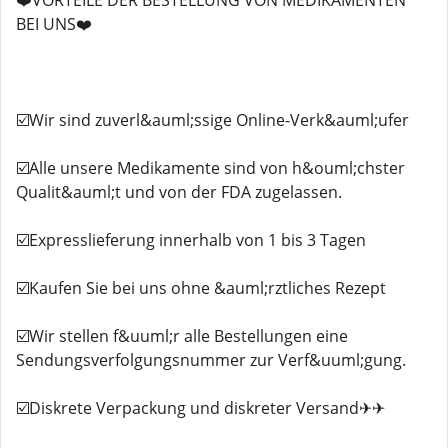
❤️VORTEILE DER BESTELLUNG VON MEDIKAMENTEN
BEI UNS❤️
☑️Wir sind zuverl&auml;ssige Online-Verk&auml;ufer
☑️Alle unsere Medikamente sind von h&ouml;chster
Qualit&auml;t und von der FDA zugelassen.
☑️Expresslieferung innerhalb von 1 bis 3 Tagen
☑️Kaufen Sie bei uns ohne &auml;rztliches Rezept
☑️Wir stellen f&uuml;r alle Bestellungen eine
Sendungsverfolgungsnummer zur Verf&uuml;gung.
☑️Diskrete Verpackung und diskreter Versand✈✈