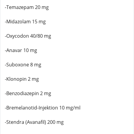
-Temazepam 20 mg
-Midazolam 15 mg
-Oxycodon 40/80 mg
-Anavar 10 mg
-Suboxone 8 mg
-Klonopin 2 mg
-Benzodiazepin 2 mg
-Bremelanotid-Injektion 10 mg/ml
-Stendra (Avanafil) 200 mg