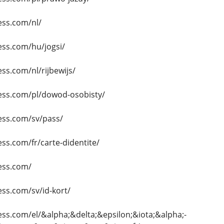
ess.com/nl/
ess.com/hu/jogsi/
ss.com/nl/rijbewijs/
ess.com/pl/dowod-osobisty/
ess.com/sv/pass/
ss.com/fr/carte-didentite/
ess.com/
ss.com/sv/id-kort/
ess.com/el/&alpha;&delta;&epsilon;&iota;&alpha;-