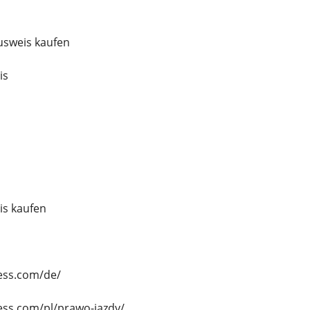
usweis kaufen
is
is kaufen
ess.com/de/
ess.com/pl/prawo-jazdy/