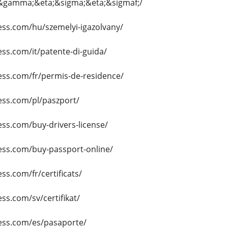
&gamma;&eta;&sigma;&eta;&sigmaf;/
ess.com/hu/szemelyi-igazolvany/
ss.com/it/patente-di-guida/
ess.com/fr/permis-de-residence/
ess.com/pl/paszport/
ss.com/buy-drivers-license/
ess.com/buy-passport-online/
ss.com/fr/certificats/
ss.com/sv/certifikat/
ess.com/es/pasaporte/