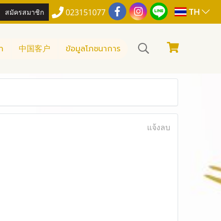
TH
สมัครสมาชิก
023151077
า
中国客户
ข้อมูลโภชนาการ
แจ้งลบ