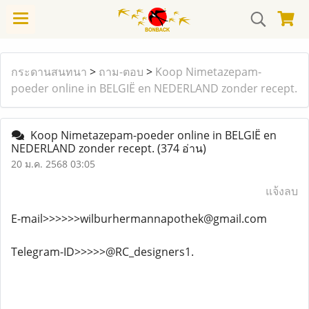
กระดานสนทนา
>
ถาม-ตอบ
>
Koop Nimetazepam-
poeder online in BELGIË en NEDERLAND zonder recept.
Koop Nimetazepam-poeder online in BELGIË en
NEDERLAND zonder recept.
(374 อ่าน)
20 ม.ค. 2568 03:05
แจ้งลบ
E-mail>>>>>>wilburhermannapothek@gmail.com
Telegram-ID>>>>>@RC_designers1.