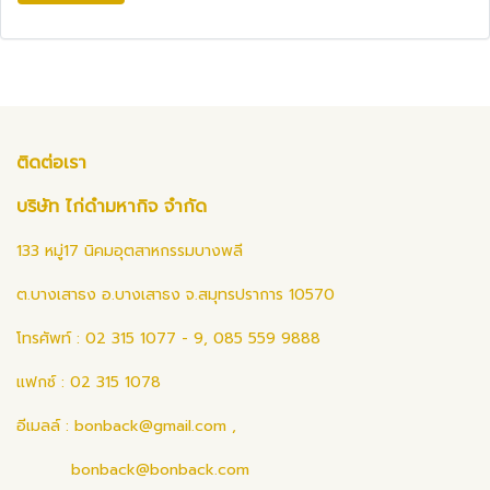
ติดต่อเรา
บริษัท ไก่ดำมหากิจ จำกัด
133 หมู่17 นิคมอุตสาหกรรมบางพลี
ต.บางเสาธง อ.บางเสาธง จ.สมุทรปราการ 10570
โทรศัพท์ : 02 315 1077 - 9, 085 559 9888
แฟกซ์ : 02 315 1078
อีเมลล์ :
bonback@gmail.com
,
bonback@bonback.com