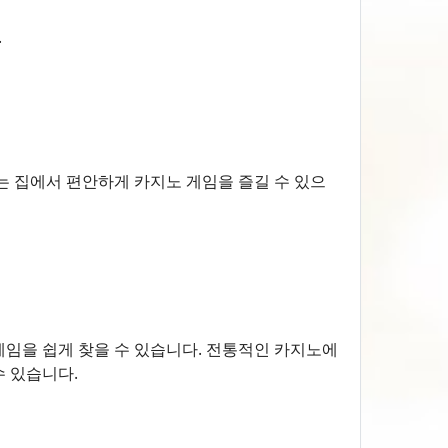
.
는 집에서 편안하게 카지노 게임을 즐길 수 있으
임을 쉽게 찾을 수 있습니다. 전통적인 카지노에
 있습니다.