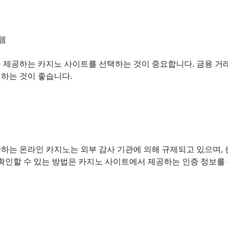
스템
 제공하는 카지노 사이트를 선택하는 것이 중요합니다. 금융 거래
하는 것이 좋습니다.
하는 온라인 카지노는 외부 감사 기관에 의해 규제되고 있으며, 랜
 확인할 수 있는 방법은 카지노 사이트에서 제공하는 인증 정보를