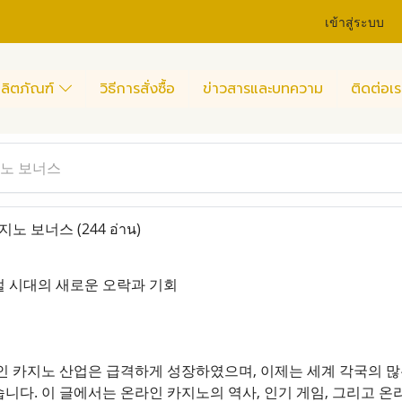
เข้าสู่ระบบ
ลิตภัณฑ์
วิธีการสั่งซื้อ
ข่าวสารและบทความ
ติดต่อเร
노 보너스
지노 보너스
(244 อ่าน)
털 시대의 새로운 오락과 기회
라인 카지노 산업은 급격하게 성장하였으며, 이제는 세계 각국의 
니다. 이 글에서는 온라인 카지노의 역사, 인기 게임, 그리고 