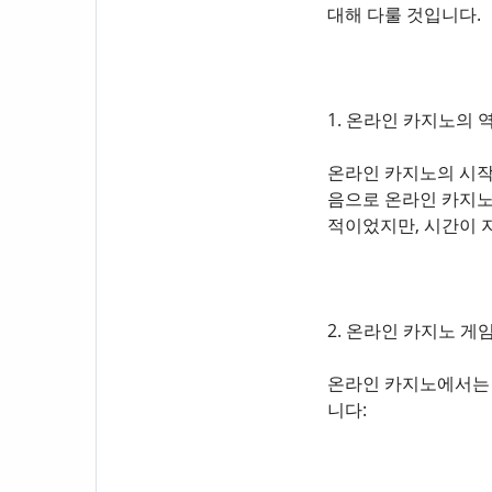
대해 다룰 것입니다.
1. 온라인 카지노의 
온라인 카지노의 시작
음으로 온라인 카지노
적이었지만, 시간이 
2. 온라인 카지노 게
온라인 카지노에서는 
니다: