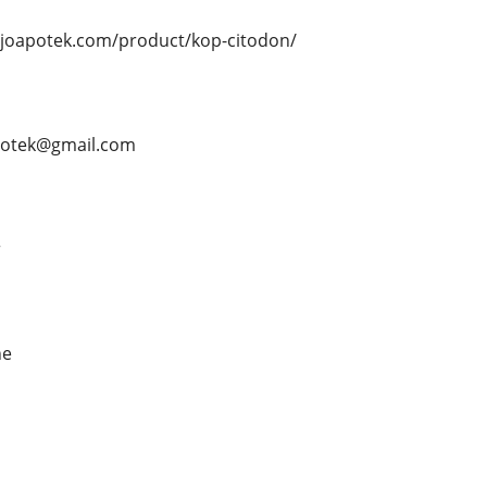
axjoapotek.com/product/kop-citodon/
apotek@gmail.com
r
ne