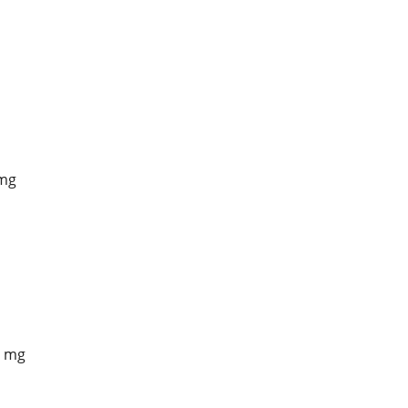
 mg
5 mg