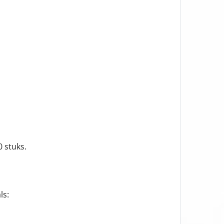
 stuks.
ls: