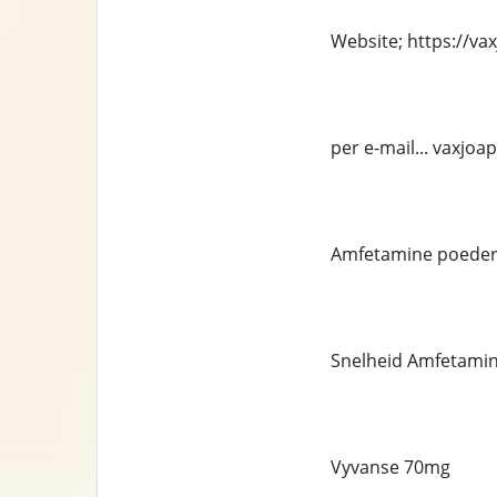
Website; https://v
per e-mail... vaxjo
Amfetamine poede
Snelheid Amfetami
Vyvanse 70mg