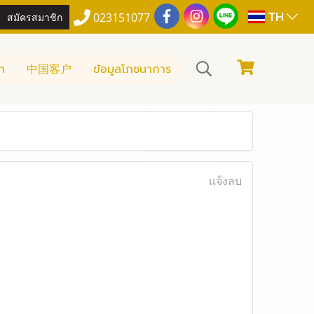
TH
สมัครสมาชิก
023151077
า
中国客户
ข้อมูลโภชนาการ
แจ้งลบ