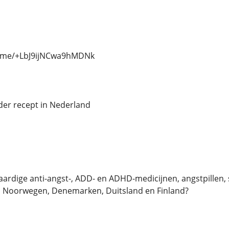
/t.me/+LbJ9ijNCwa9hMDNk
der recept in Nederland
rdige anti-angst-, ADD- en ADHD-medicijnen, angstpillen, se
 Noorwegen, Denemarken, Duitsland en Finland?