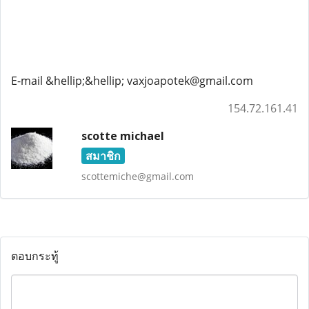
E-mail &hellip;&hellip; vaxjoapotek@gmail.com
154.72.161.41
scotte michael
สมาชิก
scottemiche@gmail.com
ตอบกระทู้