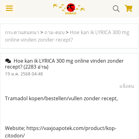
กระดานสนทนา
>
ถาม-ตอบ
>
Hoe kan ik LYRICA 300 mg
online vinden zonder recept?
Hoe kan ik LYRICA 300 mg online vinden zonder
recept?
(2283 อ่าน)
19 ม.ค. 2568 04:48
แจ้งลบ
Tramadol kopen/bestellen/vullen zonder recept,
Website; https://vaxjoapotek.com/product/kop-
citodon/