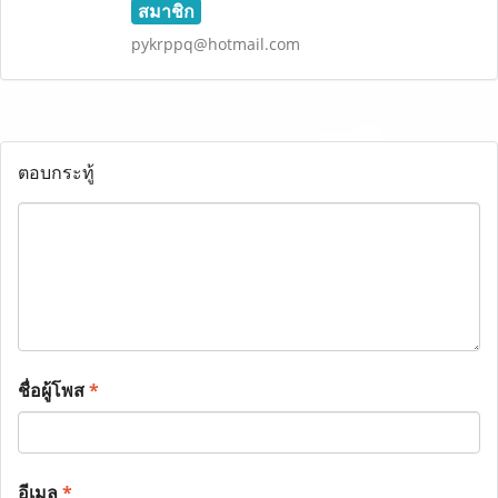
สมาชิก
pykrppq@hotmail.com
ตอบกระทู้
ชื่อผู้โพส
*
อีเมล
*