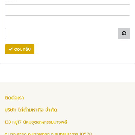
ตอบกลับ
ติดต่อเรา
บริษัท ไก่ดำมหากิจ จำกัด
133 หมู่17 นิคมอุตสาหกรรมบางพลี
ต.บางเสาธง อ.บางเสาธง จ.สมุทรปราการ 10570