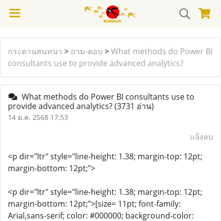
กระดานสนทนา
>
ถาม-ตอบ
>
What methods do Power BI
consultants use to provide advanced analytics?
What methods do Power BI consultants use to
provide advanced analytics?
(3731 อ่าน)
14 ม.ค. 2568 17:53
แจ้งลบ
<p dir="ltr" style="line-height: 1.38; margin-top: 12pt;
margin-bottom: 12pt;">
<p dir="ltr" style="line-height: 1.38; margin-top: 12pt;
margin-bottom: 12pt;">[size= 11pt; font-family:
Arial,sans-serif; color: #000000; background-color: