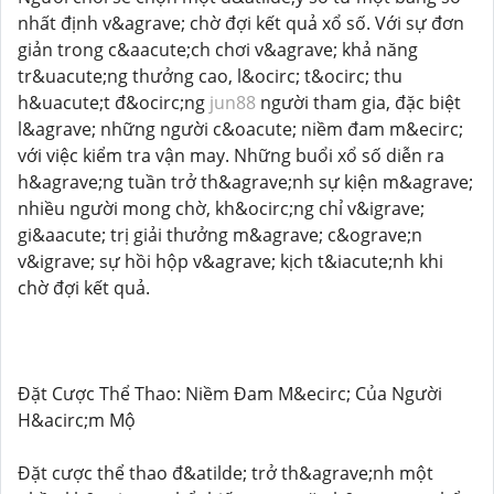
nhất định v&agrave; chờ đợi kết quả xổ số. Với sự đơn
giản trong c&aacute;ch chơi v&agrave; khả năng
tr&uacute;ng thưởng cao, l&ocirc; t&ocirc; thu
h&uacute;t đ&ocirc;ng
jun88
người tham gia, đặc biệt
l&agrave; những người c&oacute; niềm đam m&ecirc;
với việc kiểm tra vận may. Những buổi xổ số diễn ra
h&agrave;ng tuần trở th&agrave;nh sự kiện m&agrave;
nhiều người mong chờ, kh&ocirc;ng chỉ v&igrave;
gi&aacute; trị giải thưởng m&agrave; c&ograve;n
v&igrave; sự hồi hộp v&agrave; kịch t&iacute;nh khi
chờ đợi kết quả.
Đặt Cược Thể Thao: Niềm Đam M&ecirc; Của Người
H&acirc;m Mộ
Đặt cược thể thao đ&atilde; trở th&agrave;nh một