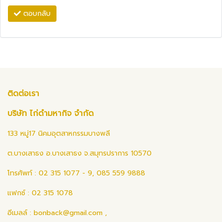
ตอบกลับ
ติดต่อเรา
บริษัท ไก่ดำมหากิจ จำกัด
133 หมู่17 นิคมอุตสาหกรรมบางพลี
ต.บางเสาธง อ.บางเสาธง จ.สมุทรปราการ 10570
โทรศัพท์ : 02 315 1077 - 9, 085 559 9888
แฟกซ์ : 02 315 1078
อีเมลล์ :
bonback@gmail.com
,