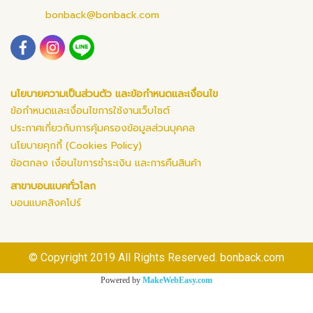
bonback@bonback.com
นโยบายความเป็นส่วนตัว และข้อกำหนดและเงื่อนไข
ข้อกำหนดและเงื่อนไขการใช้งานเว็บไซต์
ประกาศเกี่ยวกับการคุ้มครองข้อมูลส่วนบุคคล
นโยบายคุกกี้ (Cookies Policy)
ข้อตกลง เงื่อนไขการชำระเงิน และการคืนสินค้า
สาขาบอนแบคทั่วโลก
บอนแบคสิงคโปร์
© Copyright 2019 All Rights Reserved. bonback.com
Powered by
MakeWebEasy.com