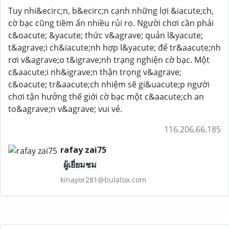
Tuy nhi&ecirc;n, b&ecirc;n cạnh những lợi &iacute;ch,
cờ bạc cũng tiềm ẩn nhiều rủi ro. Người chơi cần phải
c&oacute; &yacute; thức v&agrave; quản l&yacute;
t&agrave;i ch&iacute;nh hợp l&yacute; để tr&aacute;nh
rơi v&agrave;o t&igrave;nh trạng nghiện cờ bạc. Một
c&aacute;i nh&igrave;n thận trọng v&agrave;
c&oacute; tr&aacute;ch nhiệm sẽ gi&uacute;p người
chơi tận hưởng thế giới cờ bạc một c&aacute;ch an
to&agrave;n v&agrave; vui vẻ.
116.206.66.185
rafay zai75
ผู้เยี่ยมชม
kinayor281@bulatox.com