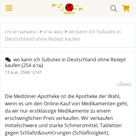
กระดานสนทนา
>
ถาม-ตอบ
>
wo kann ich Subutex in
Deutschland ohne Rezept kaufen
wo kann ich Subutex in Deutschland ohne Rezept
kaufen
(254 อ่าน)
13 ม.ค. 2568 12:41
แจ้งลบ
Die Mediziner-Apotheke ist die Apotheke der Wahl,
wenn es um den Online-Kauf von Medikamenten geht,
da wir nur erstklassige Medikamente zu einem
erschwinglichen Preis verkaufen. Wir verkaufen
mittelschwere und starke Schmerzmittel, Tabletten
gegen Schlafst&ouml;rungen (Schlaflosigkeit),