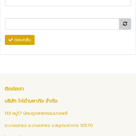
ตอบกลับ
ติดต่อเรา
บริษัท ไก่ดำมหากิจ จำกัด
133 หมู่17 นิคมอุตสาหกรรมบางพลี
ต.บางเสาธง อ.บางเสาธง จ.สมุทรปราการ 10570