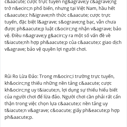
c&aacute; cược trực tuyến ng&agrave;y c&agrave;ng
trở n&ecirc;n phổ biến, nhưng tại Việt Nam, hầu hết
c&aacute;c h&igrave;nh thức c&aacute; cược trực
tuyến, đặc biệt l&agrave; s&ograve;ng bạc, vẫn chưa
được ph&aacute;p luật c&ocirc;ng nhận v&agrave; bảo
vệ. Điều n&agrave;y g&acirc;y ra một số vấn đề về
t&iacute;nh hợp ph&aacute;p của c&aacute;c giao dịch
v&agrave; bảo vệ quyền lợi người chơi.
Rủi Ro Lừa Đảo: Trong m&ocirc;i trường trực tuyến,
kh&ocirc;ng thiếu những nền tảng c&aacute; cược
kh&ocirc;ng uy t&iacute;n, lợi dụng sự thiếu hiểu biết
của người chơi để lừa đảo. Người chơi cần phải rất cẩn
thận trong việc chọn lựa c&aacute;c nền tảng uy
t&iacute;n v&agrave; c&oacute; giấy ph&eacute;p hợp
ph&aacute;p.