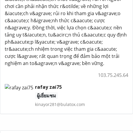
chơi cần phải nhận thức r&otilde; về những lợi
&iacute;ch v&agrave; rủi ro khi tham gia v&agrave;o
c&aacute;c h&igrave;nh thức c&aacute; cược
n&agrave;y. Đồng thời, việc lựa chọn c&aacute;c nền
tảng uy t&iacute;n, tu&acirc;n thủ c&aacute;c quy định
ph&aacute;p l&yacute; v&agrave; c&oacute;
tr&aacute;ch nhiệm trong việc tham gia c&aacute;
cược l&agrave; rất quan trọng để đảm bảo một trải
nghiệm an to&agrave;n v&agrave; bền vững.
103.75.245.64
rafay zai75
ผู้เยี่ยมชม
kinayor281@bulatox.com