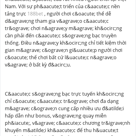
Nam. Với sự ph&aacute;t triển của c&aacute;c nền
tảng trực
188bet
, người chơi c&oacute; thể dễ
d&agrave;ng tham gia v&agrave;o c&aacute;c
tr&ograve; chơi n&agrave;y m&agrave; kh&ocirc;ng
cần phải đến c&aacute;c s&ograve;ng bạc truyền
thống. Điều n&agrave;y kh&ocirc;ng chỉ tiết kiệm thời
gian m&agrave; c&ograve;n gi&uacute;p người chơi
c&oacute; thể chơi bất cứ l&uacute;c n&agrave;o
v&agrave; ở bất kỳ đ&acirc;u.
C&aacute;c s&ograve;ng bạc trực tuyến kh&ocirc;ng
chỉ c&oacute; c&aacute;c tr&ograve; chơi đa dạng
m&agrave; c&ograve;n cung cấp nhiều ưu đ&atilde;i
hấp dẫn như bonus, v&ograve;ng quay miễn
ph&iacute;, v&agrave; c&aacute;c chương tr&igrave;nh
khuyến m&atilde;i kh&aacute;c để thu h&uacute;t