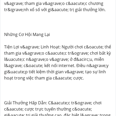
v&agrave; tham gia v&agrave;o c&aacute;c chương
tr&igrave;nh xổ số với gi&aacute; trị giải thưởng lớn.
Những Cơ Hội Mang Lại
Tiện Lợi v&agrave; Linh Hoạt: Người chơi c&oacute; thể
tham gia v&agrave;o c&aacute;c tr&ograve; chơi bất kỳ
l&uacute;c n&agrave;o v&agrave; ở đ&acirc;u, miễn
l&agrave; c&oacute; kết nối internet. Điều n&agrave;y
gi&uacute;p tiết kiệm thời gian v&agrave; tạo sự linh
hoạt trong việc tham gia c&aacute; cược.
Giải Thưởng Hấp Dẫn: C&aacute;c tr&ograve; chơi
c&aacute; cược trực tuyến thường c&oacute;
gi&aacute; trị giải thưởng cao, đặc biệt l&agrave; trong