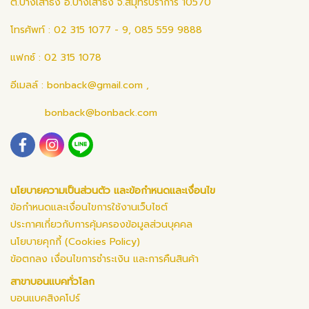
ต.บางเสาธง อ.บางเสาธง จ.สมุทรปราการ 10570
โทรศัพท์ : 02 315 1077 - 9, 085 559 9888
แฟกซ์ : 02 315 1078
อีเมลล์ :
bonback@gmail.com
,
bonback@bonback.com
นโยบายความเป็นส่วนตัว และข้อกำหนดและเงื่อนไข
ข้อกำหนดและเงื่อนไขการใช้งานเว็บไซต์
ประกาศเกี่ยวกับการคุ้มครองข้อมูลส่วนบุคคล
นโยบายคุกกี้ (Cookies Policy)
ข้อตกลง เงื่อนไขการชำระเงิน และการคืนสินค้า
สาขาบอนแบคทั่วโลก
บอนแบคสิงคโปร์