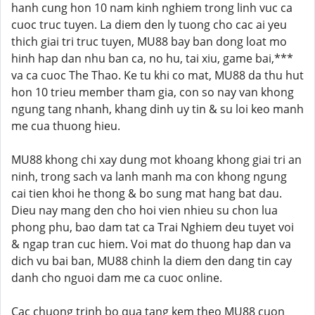
hanh cung hon 10 nam kinh nghiem trong linh vuc ca
cuoc truc tuyen. La diem den ly tuong cho cac ai yeu
thich giai tri truc tuyen, MU88 bay ban dong loat mo
hinh hap dan nhu ban ca, no hu, tai xiu, game bai,***
va ca cuoc The Thao. Ke tu khi co mat, MU88 da thu hut
hon 10 trieu member tham gia, con so nay van khong
ngung tang nhanh, khang dinh uy tin & su loi keo manh
me cua thuong hieu.
MU88 khong chi xay dung mot khoang khong giai tri an
ninh, trong sach va lanh manh ma con khong ngung
cai tien khoi he thong & bo sung mat hang bat dau.
Dieu nay mang den cho hoi vien nhieu su chon lua
phong phu, bao dam tat ca Trai Nghiem deu tuyet voi
& ngap tran cuc hiem. Voi mat do thuong hap dan va
dich vu bai ban, MU88 chinh la diem den dang tin cay
danh cho nguoi dam me ca cuoc online.
Cac chuong trinh bo qua tang kem theo MU88 cuon