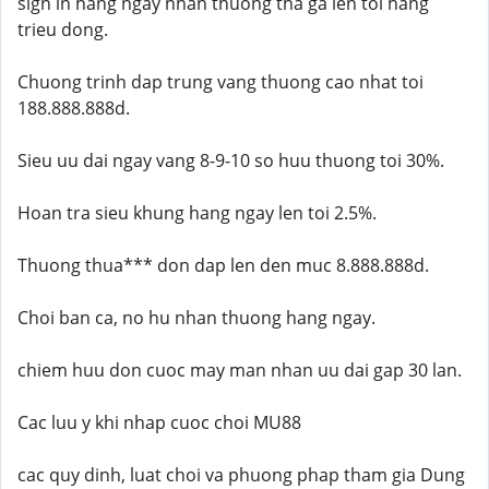
sign in hang ngay nhan thuong tha ga len toi hang
trieu dong.
Chuong trinh dap trung vang thuong cao nhat toi
188.888.888d.
Sieu uu dai ngay vang 8-9-10 so huu thuong toi 30%.
Hoan tra sieu khung hang ngay len toi 2.5%.
Thuong thua*** don dap len den muc 8.888.888d.
Choi ban ca, no hu nhan thuong hang ngay.
chiem huu don cuoc may man nhan uu dai gap 30 lan.
Cac luu y khi nhap cuoc choi MU88
cac quy dinh, luat choi va phuong phap tham gia Dung