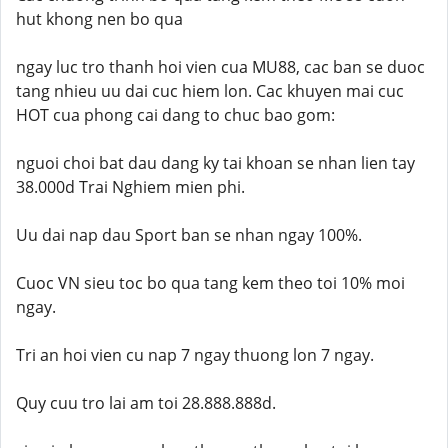
hut khong nen bo qua
ngay luc tro thanh hoi vien cua MU88, cac ban se duoc
tang nhieu uu dai cuc hiem lon. Cac khuyen mai cuc
HOT cua phong cai dang to chuc bao gom:
nguoi choi bat dau dang ky tai khoan se nhan lien tay
38.000d Trai Nghiem mien phi.
Uu dai nap dau Sport ban se nhan ngay 100%.
Cuoc VN sieu toc bo qua tang kem theo toi 10% moi
ngay.
Tri an hoi vien cu nap 7 ngay thuong lon 7 ngay.
Quy cuu tro lai am toi 28.888.888d.