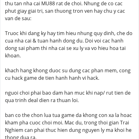
thu tan nha cai MU88 rat de choi. Nhung de co cac
phut giay giai tri, san thuong tron ven hay chu y cac
van de sau:
Truoc khi dang ky hay tim hieu nhung quy dinh, che do
cua nha cai & tuan hanh dong du. Doi voi cac hanh
dong sai pham thi nha cai se xu ly va vo hieu hoa tai
khoan.
khach hang khong duoc su dung cac phan mem, cong
cu hack game de tien hanh hanh vi hack.
nguoi choi phai bao dam han muc khi nap/ rut tien de
qua trinh deal dien ra thuan loi.
ban co the chon lua tua game da khong con xa la hoac
kham pha cuoc choi moi. Mac du, trong thoi gian Trai
Nghiem can phai thuc hien dung nguyen ly ma khoi he
thong dua ra.