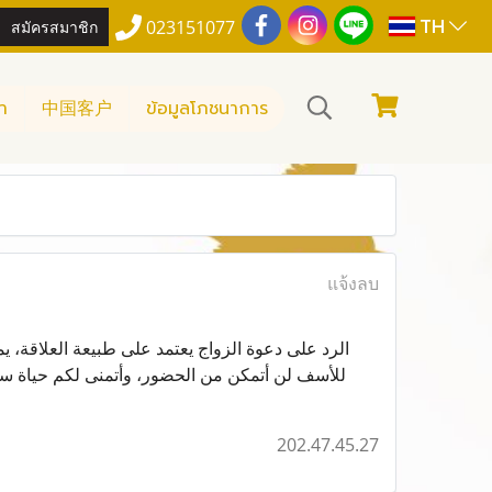
TH
สมัครสมาชิก
023151077
า
中国客户
ข้อมูลโภชนาการ
แจ้งลบ
الرد على دعوة الزواج يعتمد على طبيعة العلاقة، 
للأسف لن أتمكن من الحضور، وأتمنى لكم حياة سعي
202.47.45.27