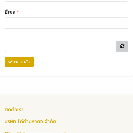
อีเมล
*
ตอบกลับ
ติดต่อเรา
บริษัท ไก่ดำมหากิจ จำกัด