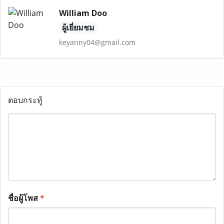
William Doo
ผู้เยี่ยมชม
keyanny04@gmail.com
ตอบกระทู้
ชื่อผู้โพส
*