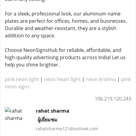
For a sleek, professional look, our aluminum name
plates are perfect for offices, homes, and businesses.
Durable and weather-resistant, they are a stylish
addition to any space.
Choose NeonSignsHub for reliable, affordable, and
high-quality advertising products across India! Let us
help you shine brighter.
pink neon light
|
neon heart light
|
neon krishna
|
pink
neon signs
106.219.120.243
rahat sharma
ผู้เยี่ยมชม
rahatsharma121@outlook.com