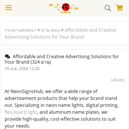
กระดานสนทนา
>
ถาม-ตอบ
>
Affordable and Creative
Advertising Solutions for Your Brand
Affordable and Creative Advertising Solutions for
Your Brand
(324 อ่าน)
10 ม.ค. 2568 12:32
แจ้งลบ
At NeonSignsHub, we offer a wide range of
advertisement products that help your brand stand
out. Specializing in neon name lights, digital printing,
flex board light
, and aluminum name plates, we
provide high-quality, cost-effective solutions to suit
your needs.