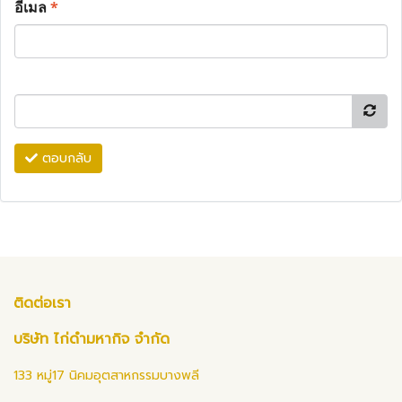
อีเมล
*
ตอบกลับ
ติดต่อเรา
บริษัท ไก่ดำมหากิจ จำกัด
133 หมู่17 นิคมอุตสาหกรรมบางพลี