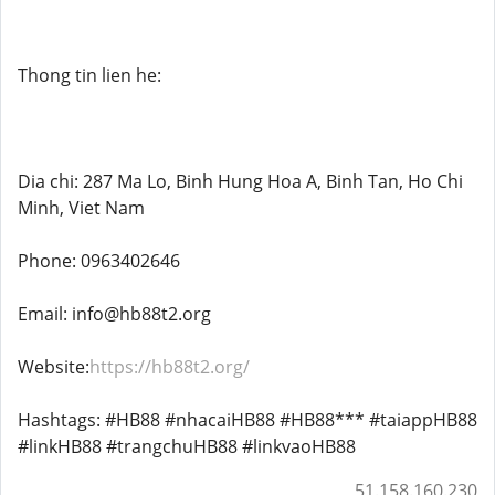
Thong tin lien he:
Dia chi: 287 Ma Lo, Binh Hung Hoa A, Binh Tan, Ho Chi
Minh, Viet Nam
Phone: 0963402646
Email: info@hb88t2.org
Website:
https://hb88t2.org/
Hashtags: #HB88 #nhacaiHB88 #HB88*** #taiappHB88
#linkHB88 #trangchuHB88 #linkvaoHB88
51.158.160.230