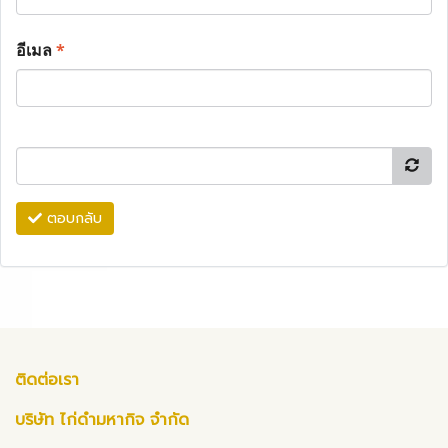
อีเมล
*
ตอบกลับ
ติดต่อเรา
บริษัท ไก่ดำมหากิจ จำกัด