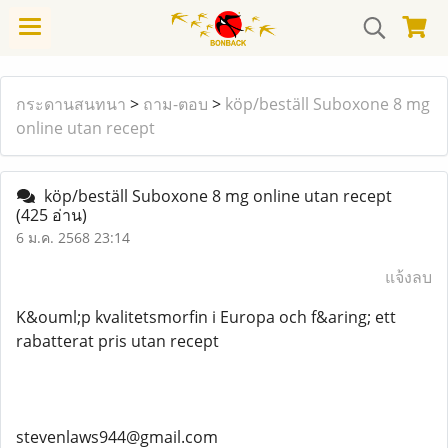
กระดานสนทนา
>
ถาม-ตอบ
>
köp/beställ Suboxone 8 mg
online utan recept
köp/beställ Suboxone 8 mg online utan recept
(425 อ่าน)
6 ม.ค. 2568 23:14
แจ้งลบ
K&ouml;p kvalitetsmorfin i Europa och f&aring; ett
rabatterat pris utan recept
stevenlaws944@gmail.com