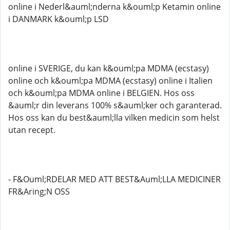
online i Nederl&auml;nderna k&ouml;p Ketamin online
i DANMARK k&ouml;p LSD
online i SVERIGE, du kan k&ouml;pa MDMA (ecstasy)
online och k&ouml;pa MDMA (ecstasy) online i Italien
och k&ouml;pa MDMA online i BELGIEN. Hos oss
&auml;r din leverans 100% s&auml;ker och garanterad.
Hos oss kan du best&auml;lla vilken medicin som helst
utan recept.
- F&Ouml;RDELAR MED ATT BEST&Auml;LLA MEDICINER
FR&Aring;N OSS