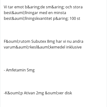
Vi tar emot b&aring;de sm&aring; och stora
best&auml;llningar med en minsta
best&auml;llningskvantitet p&aring; 100 st
F&ouml;rutom Subutex 8mg har vi nu andra
varum&auml;rkesl&auml;kemedel inklusive
- Amfetamin 5mg
-K&ouml;p Ativan 2mg &ouml;ver disk