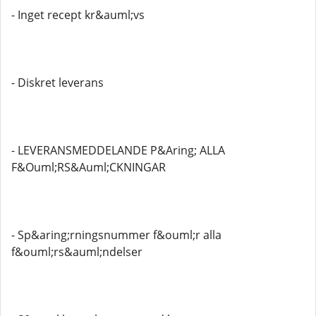
- Inget recept kr&auml;vs
- Diskret leverans
- LEVERANSMEDDELANDE P&Aring; ALLA
F&Ouml;RS&Auml;CKNINGAR
- Sp&aring;rningsnummer f&ouml;r alla
f&ouml;rs&auml;ndelser