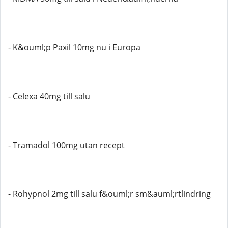
- K&ouml;p Paxil 10mg nu i Europa
- Celexa 40mg till salu
- Tramadol 100mg utan recept
- Rohypnol 2mg till salu f&ouml;r sm&auml;rtlindring