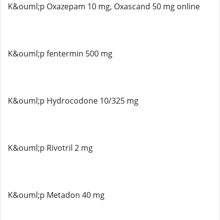
K&ouml;p Oxazepam 10 mg, Oxascand 50 mg online
K&ouml;p fentermin 500 mg
K&ouml;p Hydrocodone 10/325 mg
K&ouml;p Rivotril 2 mg
K&ouml;p Metadon 40 mg