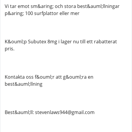
Vi tar emot sm&aring; och stora best&auml;llningar
p&aring; 100 surfplattor eller mer
K&ouml;p Subutex 8mg i lager nu till ett rabatterat
pris.
Kontakta oss f&ouml;r att g&ouml;ra en
best&auml;llning
Best&auml;ll: stevenlaws944@gmail.com