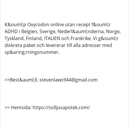
K&ouml;p Oxycodon online utan recept f&ouml;r
ADHD i Belgien, Sverige, Nederl&auml;nderna, Norge,
Tyskland, Finland, ITALIEN och Frankrike. Vi g&ouml;r
diskreta paket och levererar till alla adresser med
sp&aring;rningsnummer.
>>Best&auml;ll. stevenlaws944@gmail.com
>> Hemsida: https://solljusapotek.com/